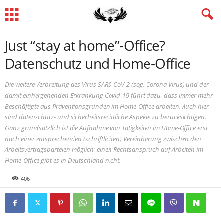
Just “stay at home”-Office?
Datenschutz und Home-Office
Die weitere Verbreitung des Virus SARS-CoV-2 (sog. Corona Virus) und der
damit einhergehenden Erkrankung Covid-19 führt dazu, dass immer mehr
Beschäftigte aus Präventionsgründen im Home-Office arbeiten. Auch hier
sind datenschutz- und sicherheitsrechtliche Aspekte zu berücksichtigen.
Ganz grundsätzlich ist die Aufnahme von Tätigkeiten im Home-Office erst
nach einer entsprechenden (schriftlichen) Vereinbarung zwischen den
Arbeitsvertragsparteien möglich; einen Rechtsanspruch auf Arbeiten im
Home-Office gibt es in Deutschland nicht.
406