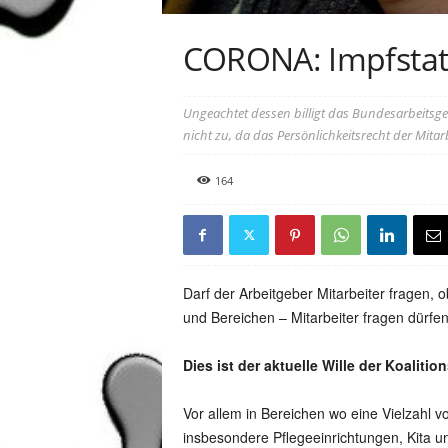
y
CORONA: Impfstatu
Ungeachtet dessen billigt das Bundesarbeitsger
nicht zu, da das Persönlichkeitsrecht der Mitar
164
Darf der Arbeitgeber Mitarbeiter fragen,
und Bereichen – Mitarbeiter fragen dürfen
Dies ist der aktuelle Wille der Koalit
Vor allem in Bereichen wo eine Vielzahl 
insbesondere Pflegeeinrichtungen, Kita u