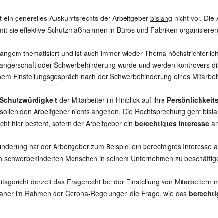
 ein generelles Auskunftsrechts der Arbeitgeber
bislang
nicht vor. Die
amit sie effektive Schutzmaßnahmen in Büros und Fabriken organisiere
 langem thematisiert und ist auch immer wieder Thema höchstrichterli
wangerschaft oder Schwerbehinderung wurde und werden kontrovers disk
 einem Einstellungsgespräch nach der Schwerbehinderung eines Mitarbeit
Schutzwürdigkeit
der Mitarbeiter im Hinblick auf ihre
Persönlichkeit
sollen den Arbeitgeber nichts angehen. Die Rechtsprechung geht bisla
ht hier besteht, sofern der Arbeitgeber ein
berechtigtes Interesse
an
nderung hat der Arbeitgeber zum Beispiel ein berechtigtes Interesse an
 von schwerbehinderten Menschen in seinem Unternehmen zu beschäftig
sgericht derzeit das Fragerecht bei der Einstellung von Mitarbeitern n
ch daher im Rahmen der Corona-Regelungen die Frage, wie das
berechtig