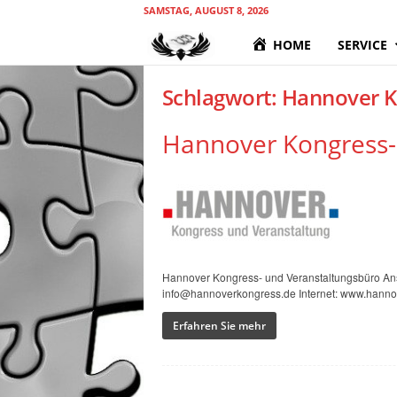
SAMSTAG, AUGUST 8, 2026
T
HOME
SERVICE
M
Schlagwort: Hannover 
I
Hannover Kongress-
T
C
A
Hannover Kongress- und Veranstaltungsbüro An
g
info@hannoverkongress.de Internet: www.hanno
e
Erfahren Sie mehr
n
c