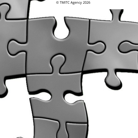
© TMITC Agency 2026
y